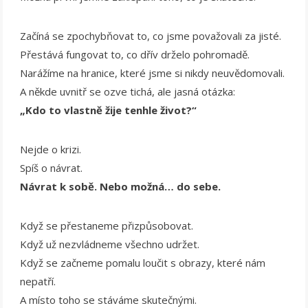
Začíná se zpochybňovat to, co jsme považovali za jisté.
Přestává fungovat to, co dřív drželo pohromadě.
Narážíme na hranice, které jsme si nikdy neuvědomovali.
A někde uvnitř se ozve tichá, ale jasná otázka:
„Kdo to vlastně žije tenhle život?“
Nejde o krizi.
Spíš o návrat.
Návrat k sobě. Nebo možná… do sebe.
Když se přestaneme přizpůsobovat.
Když už nezvládneme všechno udržet.
Když se začneme pomalu loučit s obrazy, které nám
nepatří.
A místo toho se stáváme skutečnými.