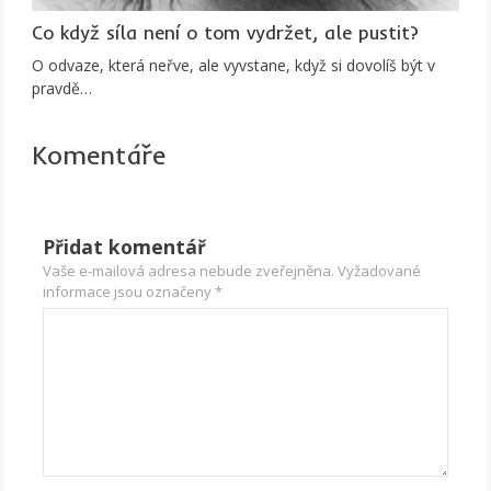
Co když síla není o tom vydržet, ale pustit?
O odvaze, která neřve, ale vyvstane, když si dovolíš být v
pravdě…
Komentáře
Přidat komentář
Vaše e-mailová adresa nebude zveřejněna.
Vyžadované
informace jsou označeny
*