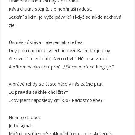
Oblíbená hudba zní nějak prázdně.
Káva chutná stejně, ale nepřináší radost.
Setkání s lidmi je vyčerpávající, i když se nikdo nechová
zle.
Úsměv zůstává – ale jen jako reflex.
Dny jsou naplněné. Všechno běží. Kalendář je plný.
Ale uvnitř to zní dutě. Něco chybí. Něco se ztrácí.
A přitom naoko není proč. „Všechno přece funguje.“
A právě tehdy se často něco v nás začne ptát:
„Opravdu takhle chci žít?“
„Kdy jsem naposledy cítil klid? Radost? Sebe?“
Není to slabost.
Je to signál.
Možná první jemné zaklepání toho, co je skutečné.